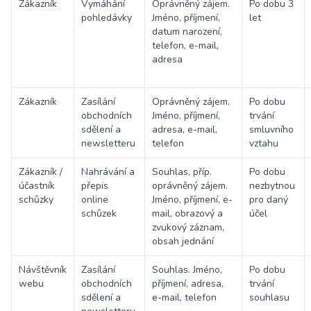
Zákazník
Vymáhání
Oprávněný zájem.
Po dobu 3
pohledávky
Jméno, příjmení,
let
datum narození,
telefon, e-mail,
adresa
Zákazník
Zasílání
Oprávněný zájem.
Po dobu
obchodních
Jméno, příjmení,
trvání
sdělení a
adresa, e-mail,
smluvního
newsletteru
telefon
vztahu
Zákazník /
Nahrávání a
Souhlas, příp.
Po dobu
účastník
přepis
oprávněný zájem.
nezbytnou
schůzky
online
Jméno, příjmení, e-
pro daný
schůzek
mail, obrazový a
účel
zvukový záznam,
obsah jednání
Návštěvník
Zasílání
Souhlas. Jméno,
Po dobu
webu
obchodních
příjmení, adresa,
trvání
sdělení a
e-mail, telefon
souhlasu