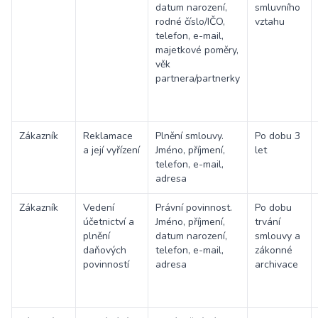
datum narození,
smluvního
rodné číslo/IČO,
vztahu
telefon, e-mail,
majetkové poměry,
věk
partnera/partnerky
Zákazník
Reklamace
Plnění smlouvy.
Po dobu 3
a její vyřízení
Jméno, příjmení,
let
telefon, e-mail,
adresa
Zákazník
Vedení
Právní povinnost.
Po dobu
účetnictví a
Jméno, příjmení,
trvání
plnění
datum narození,
smlouvy a
daňových
telefon, e-mail,
zákonné
povinností
adresa
archivace