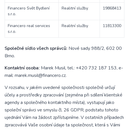
Financero Svět Bydlení
Realitní služby
19868413
s.r.o.
Financero real services
Realitní služby
11813300
s.r.o.
Společné sídlo všech správců:
Nové sady 988/2, 602 00
Brno.
Kontaktní osoba:
Marek Musil, tel.: +420 732 187 153, e-
mail: marek.musil@financero.cz.
V rozsahu, v jakém uvedené společnosti společně určují
účely a prostředky zpracování (zejména při sdílení klientské
agendy a společného kontaktního místa), vystupují jako
společní správci ve smyslu čl. 26 GDPR; podstatu tohoto
ujednání Vám na žádost zpřístupníme. V ostatních případech
zpracovává Vaše osobní údaje ta společnost, která s Vámi