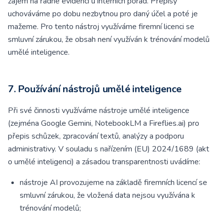
zájem na řádné evidenci u interních porad. Přepisy
uchováváme po dobu nezbytnou pro daný účel a poté je
mažeme. Pro tento nástroj využíváme firemní licenci se
smluvní zárukou, že obsah není využíván k trénování modelů
umělé inteligence.
7. Používání nástrojů umělé inteligence
Při své činnosti využíváme nástroje umělé inteligence
(zejména Google Gemini, NotebookLM a Fireflies.ai) pro
přepis schůzek, zpracování textů, analýzy a podporu
administrativy. V souladu s nařízením (EU) 2024/1689 (akt
o umělé inteligenci) a zásadou transparentnosti uvádíme:
nástroje AI provozujeme na základě firemních licencí se
smluvní zárukou, že vložená data nejsou využívána k
trénování modelů;