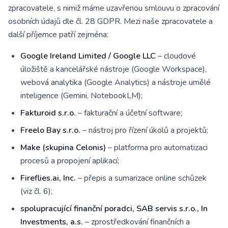
zpracovatele, s nimiž máme uzavřenou smlouvu o zpracování
osobních údajů dle čl. 28 GDPR. Mezi naše zpracovatele a
další příjemce patří zejména:
Google Ireland Limited / Google LLC
– cloudové
úložiště a kancelářské nástroje (Google Workspace),
webová analytika (Google Analytics) a nástroje umělé
inteligence (Gemini, NotebookLM);
Fakturoid s.r.o.
– fakturační a účetní software;
Freelo Bay s.r.o.
– nástroj pro řízení úkolů a projektů;
Make (skupina Celonis)
– platforma pro automatizaci
procesů a propojení aplikací;
Fireflies.ai, Inc.
– přepis a sumarizace online schůzek
(viz čl. 6);
spolupracující finanční poradci, SAB servis s.r.o., In
Investments, a.s.
– zprostředkování finančních a