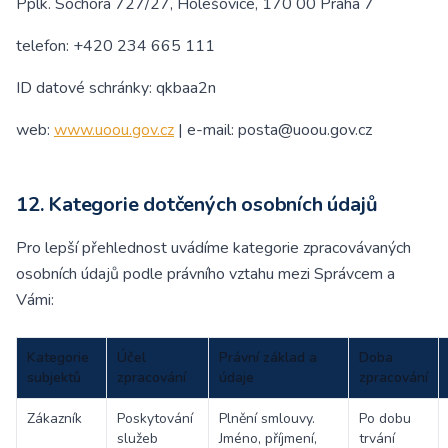
Pplk. Sochora 727/27, Holešovice, 170 00 Praha 7
telefon: +420 234 665 111
ID datové schránky: qkbaa2n
web:
www.uoou.gov.cz
| e-mail: posta@uoou.gov.cz
12. Kategorie dotčených osobních údajů
Pro lepší přehlednost uvádíme kategorie zpracovávaných
osobních údajů podle právního vztahu mezi Správcem a
Vámi:
Kategorie
Účel
Právní základ a
Doba
subjektů
zpracování
údaje
zpracování
Zákazník
Poskytování
Plnění smlouvy.
Po dobu
služeb
Jméno, příjmení,
trvání