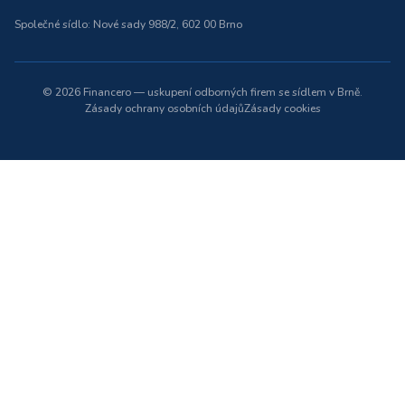
Společné sídlo: Nové sady 988/2, 602 00 Brno
©
2026
Financero — uskupení odborných firem se sídlem v Brně.
Zásady ochrany osobních údajů
Zásady cookies