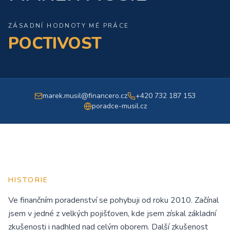
ZÁSADNÍ HODNOTY MÉ PRÁCE
POCTIVOST
marek.musil@financero.cz
+420 732 187 153
poradce-musil.cz
HISTORIE
Ve finančním poradenství se pohybuji od roku 2010. Začínal
jsem v jedné z velkých pojišťoven, kde jsem získal základní
zkušenosti i nadhled nad celým oborem. Další zkušenost