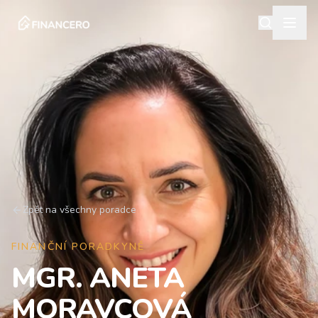
Zpět na všechny poradce
FINANČNÍ PORADKYNĚ
MGR. ANETA
MORAVCOVÁ