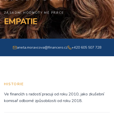
ZÁSADNÍ HODNOTY MÉ PRÁCE
EMPATIE
aneta.moravcova@financero.cz
+420 605 507 728
HISTORIE
Ve financích s radostí pracuji od roku 2010, jako zkušební
komisař odborné způsobilosti od roku 2018.