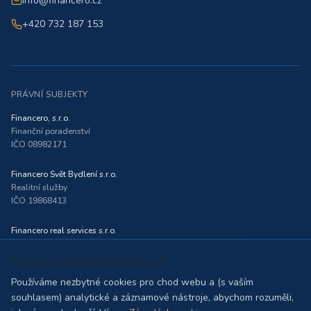
info@financero.cz
+420 732 187 153
PRÁVNÍ SUBJEKTY
Financero, s.r.o.
Finanční poradenství
IČO 08982171
Financero Svět Bydlení s.r.o.
Realitní služby
IČO 19868413
Financero real services s.r.o.
Realitní služby
IČO 11813300
Cookies a měření návštěvnosti
Společné sídlo: Nové sady 988/2, 602 00 Brno
Používáme nezbytné cookies pro chod webu a (s vaším
souhlasem) analytické a záznamové nástroje, abychom rozuměli,