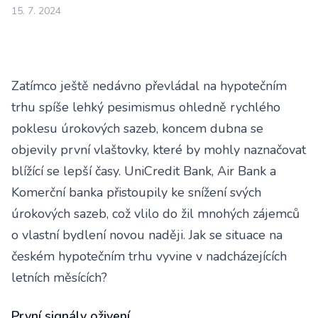
15. 7. 2024
Zatímco ještě nedávno převládal na hypotečním
trhu spíše lehký pesimismus ohledně rychlého
poklesu úrokových sazeb, koncem dubna se
objevily první vlaštovky, které by mohly naznačovat
blížící se lepší časy. UniCredit Bank, Air Bank a
Komerční banka přistoupily ke snížení svých
úrokových sazeb, což vlilo do žil mnohých zájemců
o vlastní bydlení novou naději. Jak se situace na
českém hypotečním trhu vyvine v nadcházejících
letních měsících?
První signály oživení