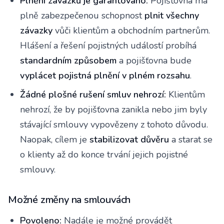
Plnění závazků je garantováno:
Pojišťovna má
plně zabezpečenou schopnost
plnit všechny
závazky
vůči klientům a obchodním partnerům.
Hlášení a řešení pojistných událostí probíhá
standardním způsobem
a pojišťovna bude
vyplácet pojistná plnění v plném rozsahu
.
Žádné plošné rušení smluv nehrozí:
Klientům
nehrozí, že by pojišťovna zanikla nebo jim byly
stávající smlouvy vypovězeny z tohoto důvodu.
Naopak, cílem je
stabilizovat důvěru
a starat se
o klienty až do konce trvání jejich pojistné
smlouvy.
Možné změny na smlouvách
Povoleno:
Nadále je možné provádět