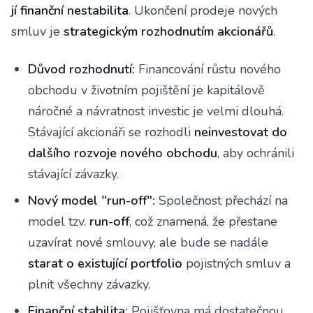
jí finanční nestabilita
. Ukončení prodeje nových
smluv je
strategickým rozhodnutím akcionářů
.
Důvod rozhodnutí:
Financování růstu nového
obchodu v životním pojištění je kapitálově
náročné a návratnost investic je velmi dlouhá.
Stávající akcionáři se rozhodli
neinvestovat do
dalšího rozvoje nového obchodu
, aby ochránili
stávající závazky.
Nový model "run-off":
Společnost přechází na
model tzv.
run-off
, což znamená, že přestane
uzavírat nové smlouvy, ale bude se nadále
starat o existující portfolio
pojistných smluv a
plnit všechny závazky.
Finanční stabilita:
Pojišťovna má dostatečnou